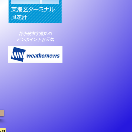
苫小牧市字勇払の
ピンポイントお天気
表