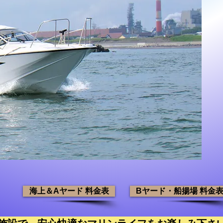
！
海上＆Aヤード 料金表
Bヤード・船揚場 料金