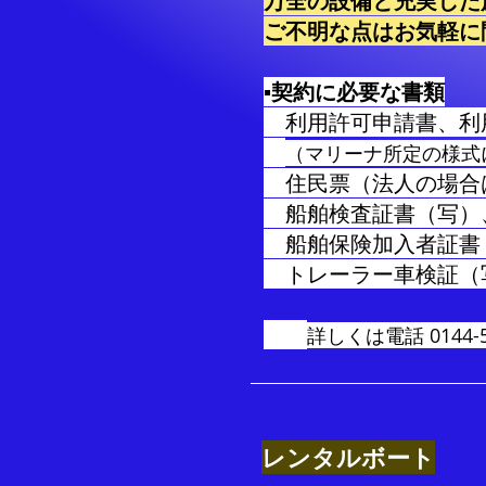
万全の設備と充実した
​ご不明な点はお気軽
▪契約に必要な書類
利用許可申請書、利
（マリーナ所定の様式
住民票（法人の場合
船舶検査証書（写）
船舶保険加入者証書
トレーラー車検証（
​
詳しくは電話 0144-5
レンタルボート