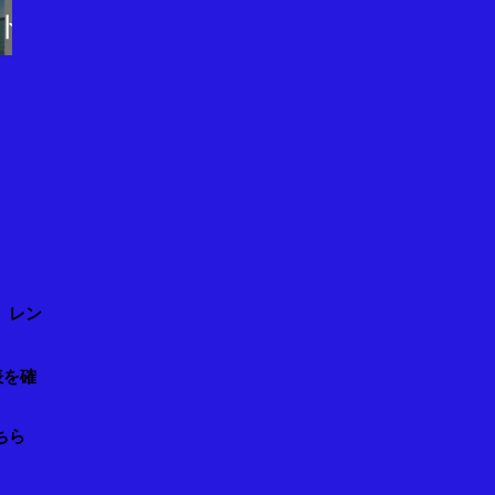
ト
！
、レン
表を確
ちら