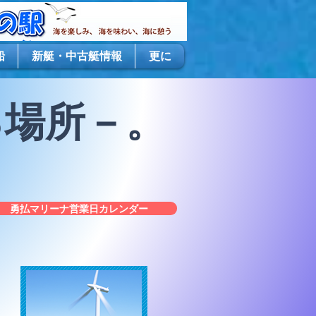
船
新艇・中古艇情報
更に
る場所－。
勇払マリーナ営業日カレンダー