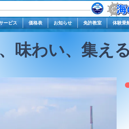
サービス
価格表
お知らせ
免許教室
体験乗
び、味わい、集え