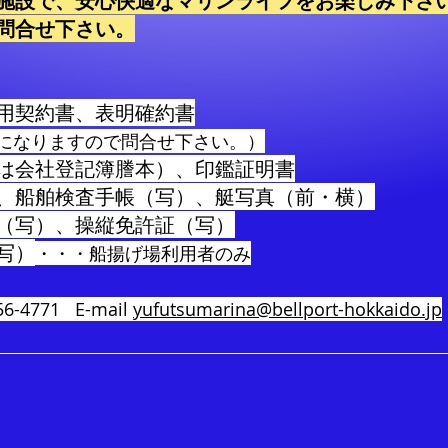
施設で、安心快適なマリンライフをお楽しみ下さい!
に問合せ下さい。
用契約書、表明確約書
になりますので問合せ下さい。）
は会社登記簿謄本）、印鑑証明書
、船舶検査手帳（写）、艇写真（前・横）
（写）、操縦免許証（写）
写）
・・・船揚げ場利用者のみ
6-4771
E-mail
yufutsumarina@bellport-hokkaido.jp