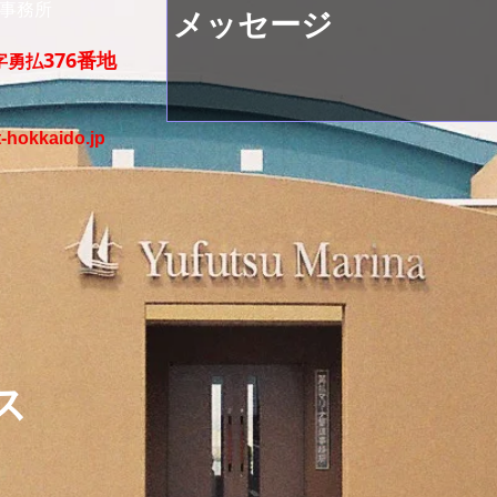
事務所
376番地
市字勇払
-hokkaido.jp
ス