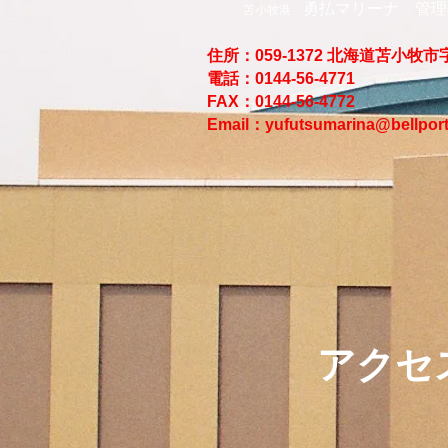
勇払マリーナ 管理
苫小牧港
住所：059-1372 北海道苫小牧
電話：0144-56-4771
FAX：0144-56-4772
Email：
yufutsumarina@bellport
アクセ