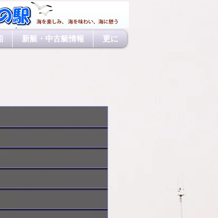
船
新艇・中古艇情報
更に